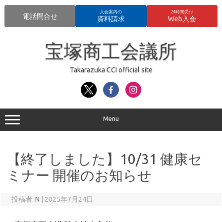
入会案内の
24時間受付
電話問合せ
資料請求
Web入会
コ
ン
宝塚商工会議所
テ
ン
ツ
へ
Takarazuka CCI official site
ス
キ
ッ
プ
Menu
【終了しました】10/31 健康セ
ミナー 開催のお知らせ
投稿者:
N
|
2025年7月24日