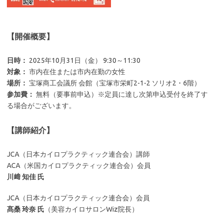
【開催概要】
日時：
2025年10月31日（金） 9:30～11:30
対象：
市内在住または市内在勤の女性
場所：
宝塚商工会議所 会館（宝塚市栄町2-1-2 ソリオ2・6階）
参加費：
無料（要事前申込）※定員に達し次第申込受付を終了す
る場合がございます。
【講師紹介】
JCA（日本カイロプラクティック連合会）講師
ACA（米国カイロプラクティック連合会）会員
川﨑 知佳 氏
JCA（日本カイロプラクティック連合会）会員
髙桑 玲奈 氏
（美容カイロサロンWiz院長）