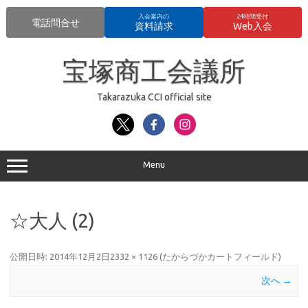
入会案内の
24時間受付
電話問合せ
資料請求
Web入会
コ
ン
宝塚商工会議所
テ
ン
ツ
へ
Takarazuka CCI official site
ス
キ
ッ
プ
Menu
☆大人 (2)
公開日時:
2014年12月2日
2332 × 1126
(
たからづかカートフィールド
)
次へ →