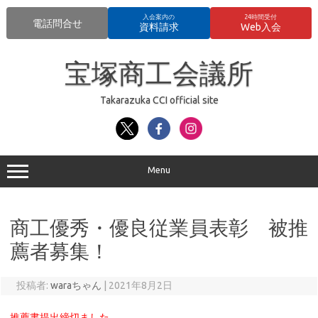
入会案内の
24時間受付
電話問合せ
資料請求
Web入会
コ
ン
宝塚商工会議所
テ
ン
ツ
へ
Takarazuka CCI official site
ス
キ
ッ
プ
Menu
商工優秀・優良従業員表彰 被推
薦者募集！
投稿者:
waraちゃん
|
2021年8月2日
推薦書提出締切ました