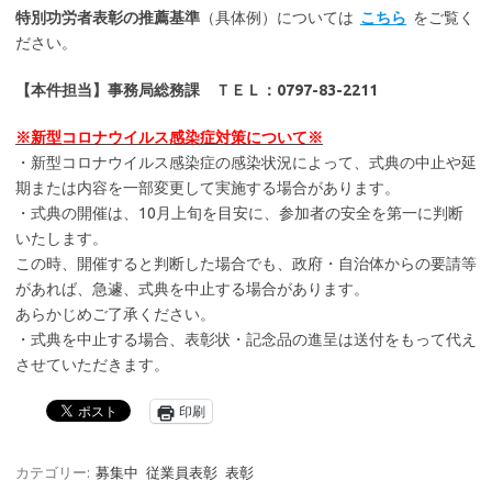
特別功労者表彰の推薦基準
（具体例）については
こちら
をご覧く
ださい。
【本件担当】事務局総務課 ＴＥＬ：0797-83-2211
※新型コロナウイルス感染症対策について※
・新型コロナウイルス感染症の感染状況によって、式典の中止や延
期または内容を一部変更して実施する場合があります。
・式典の開催は、10月上旬を目安に、参加者の安全を第一に判断
いたします。
この時、開催すると判断した場合でも、政府・自治体からの要請等
があれば、急遽、式典を中止する場合があります。
あらかじめご了承ください。
・式典を中止する場合、表彰状・記念品の進呈は送付をもって代え
させていただきます。
印刷
カテゴリー:
募集中
従業員表彰
表彰