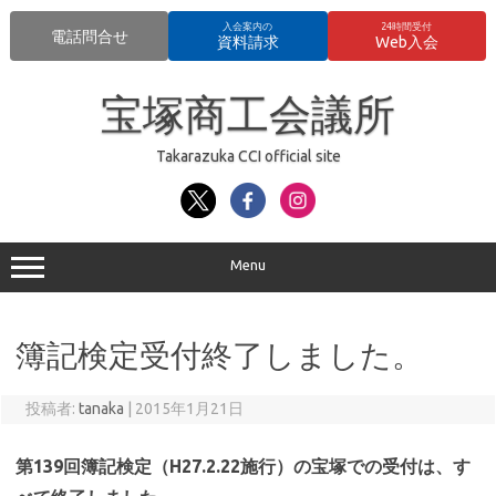
入会案内の
24時間受付
電話問合せ
資料請求
Web入会
コ
ン
宝塚商工会議所
テ
ン
ツ
へ
Takarazuka CCI official site
ス
キ
ッ
プ
Menu
簿記検定受付終了しました。
投稿者:
tanaka
|
2015年1月21日
第139回簿記検定（H27.2.22施行）の宝塚での受付は、す