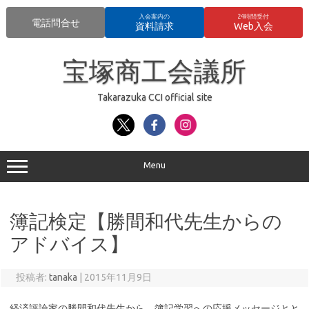
入会案内の
24時間受付
電話問合せ
資料請求
Web入会
コ
ン
宝塚商工会議所
テ
ン
ツ
へ
Takarazuka CCI official site
ス
キ
ッ
プ
Menu
簿記検定【勝間和代先生からの
アドバイス】
投稿者:
tanaka
|
2015年11月9日
経済評論家の勝間和代先生から、簿記学習への応援メッセージとと