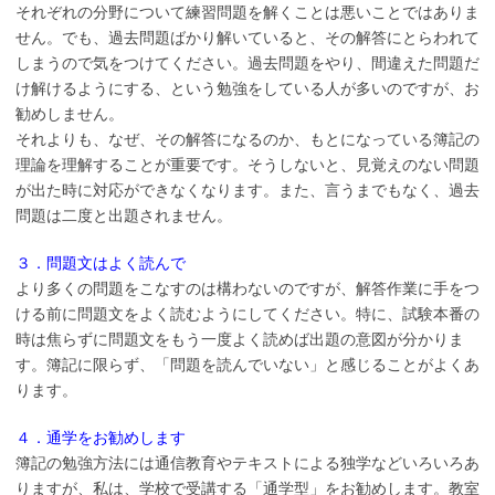
それぞれの分野について練習問題を解くことは悪いことではありま
せん。でも、過去問題ばかり解いていると、その解答にとらわれて
しまうので気をつけてください。過去問題をやり、間違えた問題だ
け解けるようにする、という勉強をしている人が多いのですが、お
勧めしません。
それよりも、なぜ、その解答になるのか、もとになっている簿記の
理論を理解することが重要です。そうしないと、見覚えのない問題
が出た時に対応ができなくなります。また、言うまでもなく、過去
問題は二度と出題されません。
３．問題文はよく読んで
より多くの問題をこなすのは構わないのですが、解答作業に手をつ
ける前に問題文をよく読むようにしてください。特に、試験本番の
時は焦らずに問題文をもう一度よく読めば出題の意図が分かりま
す。簿記に限らず、「問題を読んでいない」と感じることがよくあ
ります。
４．通学をお勧めします
簿記の勉強方法には通信教育やテキストによる独学などいろいろあ
りますが、私は、学校で受講する「通学型」をお勧めします。教室