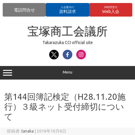
入会案内の
24時間受付
電話問合せ
資料請求
Web入会
コ
ン
宝塚商工会議所
テ
ン
ツ
へ
Takarazuka CCI official site
ス
キ
ッ
プ
Menu
第144回簿記検定（H28.11.20施
行）３級ネット受付締切につい
て
投稿者:
tanaka
|
2016年10月6日