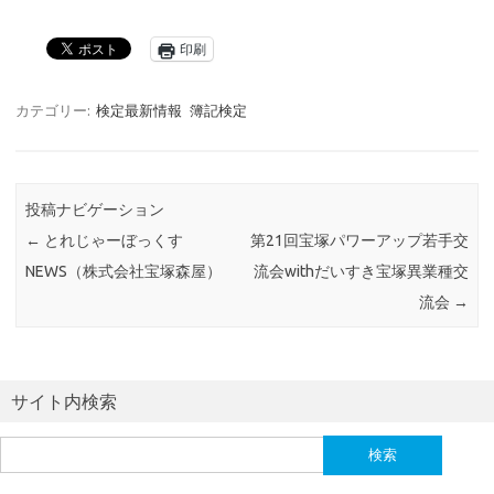
印刷
カテゴリー:
検定最新情報
簿記検定
投稿ナビゲーション
←
とれじゃーぼっくす
第21回宝塚パワーアップ若手交
NEWS（株式会社宝塚森屋）
流会withだいすき宝塚異業種交
流会
→
サイト内検索
検
索: