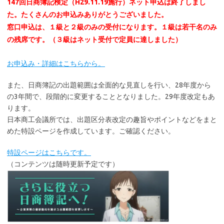
147回日商簿記検定（H29.11.19施行）ネット申込は終了しまし
た。たくさんのお申込みありがとうございました。
窓口申込は、１級と２級のみの受付になります。１級は若干名のみ
の残席です。（３級はネット受付で定員に達しました）
お申込み・詳細はこちらから。
また、日商簿記の出題範囲は全面的な見直しを行い、28年度から
の3年間で、段階的に変更することとなりました。29年度改定もあ
ります。
日本商工会議所では、出題区分表改定の趣旨やポイントなどをまと
めた特設ページを作成しています。ご確認ください。
特設ページはこちらです。
（コンテンツは随時更新予定です）