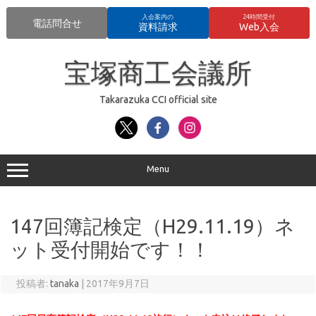
入会案内の
24時間受付
電話問合せ
資料請求
Web入会
コ
ン
宝塚商工会議所
テ
ン
ツ
へ
Takarazuka CCI official site
ス
キ
ッ
プ
Menu
147回簿記検定（H29.11.19）ネ
ット受付開始です！！
投稿者:
tanaka
|
2017年9月7日