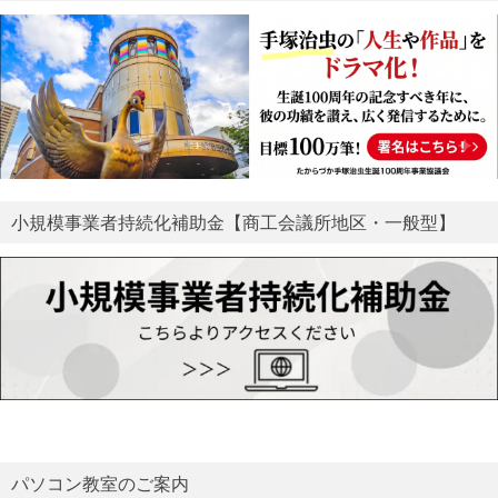
パソコン教室のご案内
宝塚商工会議所
〒665-0845
宝塚市栄町2丁目1番2号 ソリオ2(6階)
TEL：0797-83-2211（代表）
FAX：0797-84-3618
e-mail：info@takarazuka-cci.or.jp
営業日：月曜日～金曜日