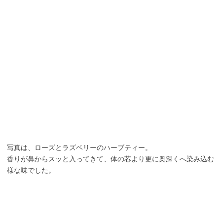
写真は、ローズとラズベリーのハーブティー。
香りが鼻からスッと入ってきて、体の芯より更に奥深くへ染み込む
様な味でした。