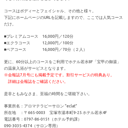
090-3035-4374（サロン専用）
※直通電話は施術中は留守電になっています。
お名前・お電話番号をお知らせ頂ければ、折返しご連絡いたしま
す。
e-mail ：info@aroma-eclat.com
営業時間：13：00〜24：00（最終受付 22：00）
定休日：ホテル若水休館日
ホームページ ：
www.aroma-eclat.com
印刷