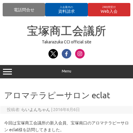
入会案内の
24時間受付
電話問合せ
資料請求
Web入会
コ
ン
宝塚商工会議所
テ
ン
ツ
へ
Takarazuka CCI official site
ス
キ
ッ
プ
Menu
アロマテラピーサロン eclat
投稿者:
らいよんちゃん
|
2016年6月6日
今回は宝塚商工会議所の新入会員、宝塚南口のアロマテラピーサロ
ン eclat様を訪問してきました。