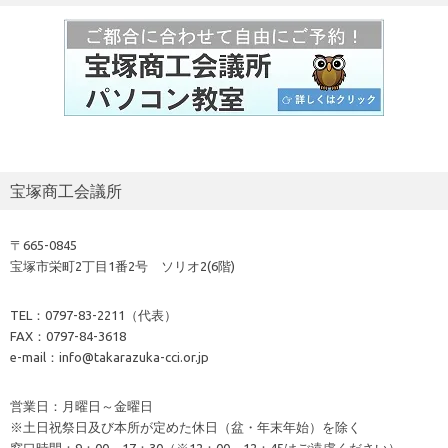
※土日祝祭日及び本所が定めた休日（盆・年末年始）を除く
窓口時間：9：00～17：30（※12：00～12：45はご遠慮ください）
地図はこちら⇒
access
Iconic One
Theme | Powered by
Wordpress