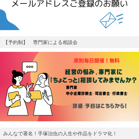
みんなで署名！手塚治虫の人生や作品をドラマ化！
小規模事業者持続化補助金【商工会議所地区・一般型】