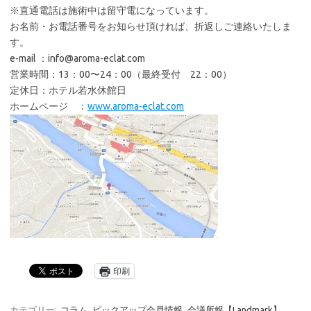
カテゴリー:
コラム
ピックアップ会員情報
会議所報【Landmark】
投稿ナビゲーション
←
パソコン教室はじめました♪
平成28年度宝塚市商工振興補助
金のお知らせ
→
サイト内検索
検
索:
【会員の皆様へ】メールアドレスご登録のお願い