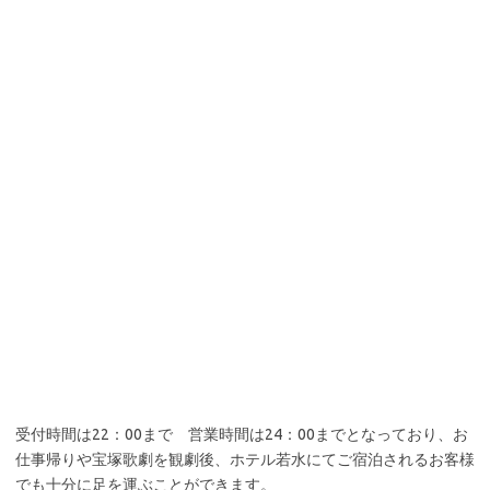
でも十分に足を運ぶことができます。
コースはボディーとフェイシャル、その他と様々。
下記にホームページのURLを記載しますので、ここでは人気コース
だけ。
■プレミアムコース 16,000円／120分
■エクラコース 12,000円／100分
■ペアコース 16,000円／70分（２人）
更に、60分以上のコースをご利用でホテル若水8F「宝甲の御湯」
の温泉入浴がサービスとなります。
※会報誌7月号にも掲載予定です。割引サービスの特典あり。
詳細は会報誌をご確認ください。
是非ともみなさま、至福の時間をご堪能下さい。
事業所名：アロマテラピーサロン ”eclat”
所在地 ：〒665-0003 宝塚市湯本町9-25 ホテル若水4F
電話番号：0797-86-0151（ホテル予約課）