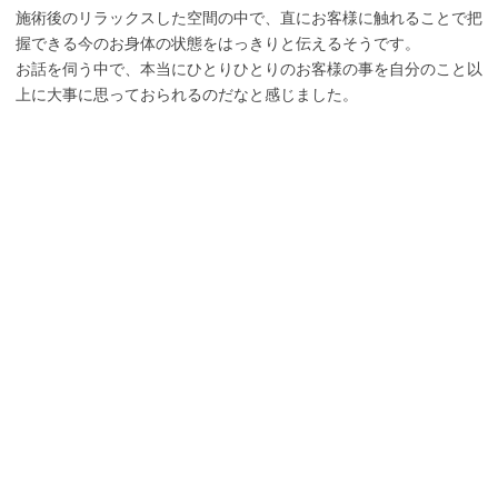
様々なコースがある中でも「eclat（エクラ）コース」（詳細は下
記に記載）が一番の人気だそうで、大阪や神戸、東京などの遠方か
らでもホテル若水への宿泊と併せて施術を受けにわざわざ足を運ん
でこられるのだそうです。