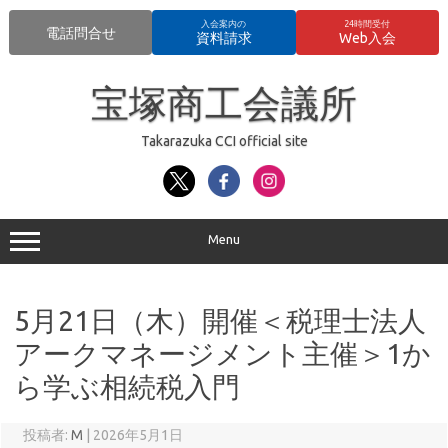
入会案内の
24時間受付
電話問合せ
資料請求
Web入会
コ
ン
宝塚商工会議所
テ
ン
ツ
へ
Takarazuka CCI official site
ス
キ
ッ
プ
Menu
5月21日（木）開催＜税理士法人
アークマネージメント主催＞1か
ら学ぶ相続税入門
投稿者:
M
|
2026年5月1日