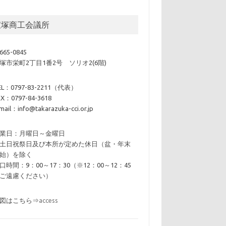
宝塚商工会議所
665-0845
塚市栄町2丁目1番2号 ソリオ2(6階)
EL：0797-83-2211（代表）
AX：0797-84-3618
mail：info@takarazuka-cci.or.jp
業日：月曜日～金曜日
土日祝祭日及び本所が定めた休日（盆・年末
始）を除く
口時間：9：00～17：30（※12：00～12：45
ご遠慮ください）
図はこちら⇒
access