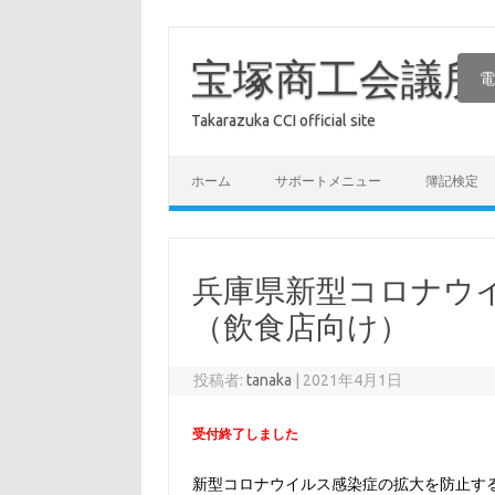
コ
ン
テ
宝塚商工会議所
電
ン
ツ
へ
Takarazuka CCI official site
ス
キ
ッ
プ
ホーム
サポートメニュー
簿記検定
兵庫県新型コロナウ
（飲食店向け）
投稿者:
tanaka
|
2021年4月1日
受付終了しました
新型コロナウイルス感染症の拡大を防止するた