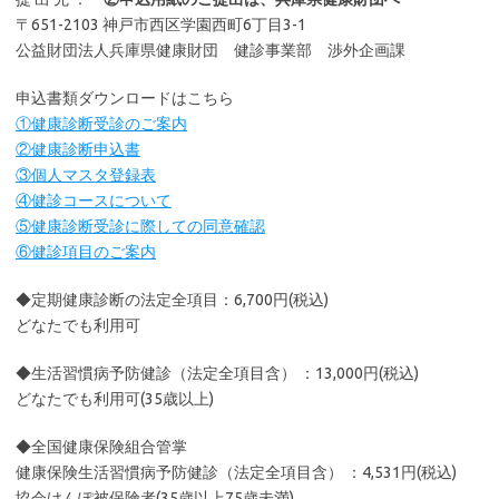
〒651-2103 神戸市西区学園西町6丁目3-1
公益財団法人兵庫県健康財団 健診事業部 渉外企画課
申込書類ダウンロードはこちら
①健康診断受診のご案内
②健康診断申込書
③個人マスタ登録表
④健診コースについて
⑤健康診断受診に際しての同意確認
⑥健診項目のご案内
◆定期健康診断の法定全項目：6,700円(税込)
どなたでも利用可
◆生活習慣病予防健診（法定全項目含） ：13,000円(税込)
どなたでも利用可(35歳以上)
◆全国健康保険組合管掌
健康保険生活習慣病予防健診（法定全項目含） ：4,531円(税込)
協会けんぽ被保険者(35歳以上75歳未満)