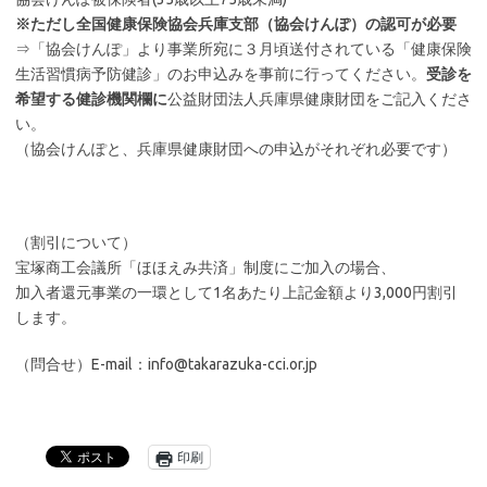
※ただし全国健康保険協会兵庫支部（協会けんぽ）の認可が必要
⇒「協会けんぽ」より事業所宛に３月頃送付されている「健康保険
生活習慣病予防健診」のお申込みを事前に行ってください。
受診を
希望する健診機関欄に
公益財団法人兵庫県健康財団をご記入くださ
い。
（協会けんぽと、兵庫県健康財団への申込がそれぞれ必要です）
（割引について）
宝塚商工会議所「ほほえみ共済」制度にご加入の場合、
加入者還元事業の一環として1名あたり上記金額より3,000円割引
します。
（問合せ）E-mail：info@takarazuka-cci.or.jp
印刷