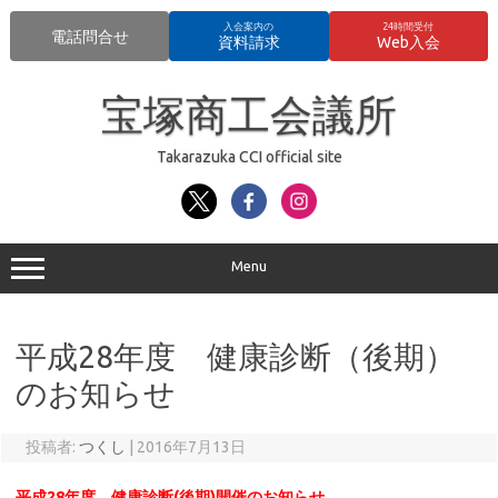
入会案内の
24時間受付
電話問合せ
資料請求
Web入会
コ
ン
宝塚商工会議所
テ
ン
ツ
へ
Takarazuka CCI official site
ス
キ
ッ
プ
Menu
平成28年度 健康診断（後期）
のお知らせ
投稿者:
つくし
|
2016年7月13日
平成28年度 健康診断(後期)開催のお知らせ