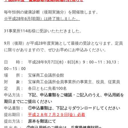
毎年恒例の健康診断（後期実施分）を開催致します。
※平成28年6月(前期）は終了致しました。
31事業所114名様に受診いたただきました。
9月（後期）が平成28年度実施として最後の受診となります。定員
に限りがありますので、ぜひお早めにお申込みください。
日 時： 平成28年9月7日(水)・8日(木）9：00～11：30,13：
00～15：00
場 所： 宝塚商工会議所会館
対 象： 宝塚商工会議所会員事業所の事業主、役員、従業員
定 員： 各日ともに先着100名
申込方法：
下記、申込書類をご確認・ご記入のうえ、
申込用紙を
期日までにご提出ください
申込書類：
①申込書類は、下記よりダウンロードしてください
提出期日：
平成２８年７月２９日(金）必着
提出方法：
原本を郵送にて
提 出 先 ：
②申込用紙のご提出は、兵庫県健康財団へ