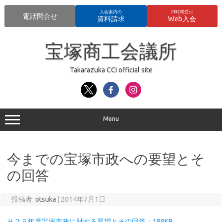
入会案内の
24時間受付
電話問合せ
資料請求
Web入会
コ
ン
宝塚商工会議所
テ
ン
ツ
へ
Takarazuka CCI official site
ス
キ
ッ
プ
Menu
今までの宝塚市政への要望とそ
の回答
投稿者:
otsuka
|
2014年7月1日
Ｈ２５年度宝塚市政に対する要望とその回答：188KB