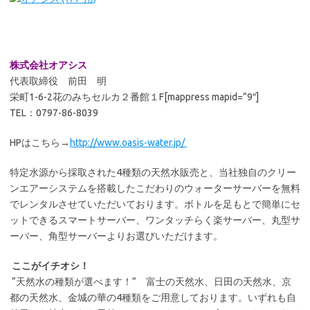
株式会社オアシス
代表取締役 前田 明
栄町1-6-2花のみちセルカ２番館１F[mappress mapid=”9″]
TEL：0797-86-8039
HPはこちら→
http://www.oasis-water.jp/
特定水源から採取された4種類の天然水販売と、当社独自のクリー
ンエアーシステムを搭載したこだわりのウォーターサーバーを無料
でレンタルさせていただいております。ボトルを足もとで簡単にセ
ットできるスマートサーバー、ワンタッチらく楽サーバー、丸型サ
ーバー、角型サーバーよりお選びいただけます。
ここがイチオシ！
“天然水の種類が選べます！” 富士の天然水、日田の天然水、京
都の天然水、金城の華の4種類をご用意しております。いずれも自