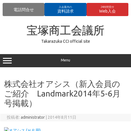
入会案内の
24時間受付
電話問合せ
資料請求
Web入会
コ
ン
宝塚商工会議所
テ
ン
ツ
へ
Takarazuka CCI official site
ス
キ
ッ
プ
Menu
株式会社オアシス（新入会員の
ご紹介 Landmark2014年5-6月
号掲載）
投稿者:
administrator
|
2014年8月11日