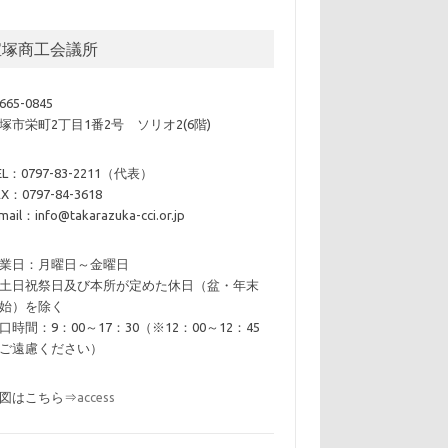
宝塚商工会議所
665-0845
塚市栄町2丁目1番2号 ソリオ2(6階)
EL：0797-83-2211（代表）
AX：0797-84-3618
mail：info@takarazuka-cci.or.jp
業日：月曜日～金曜日
土日祝祭日及び本所が定めた休日（盆・年末
始）を除く
口時間：9：00～17：30（※12：00～12：45
ご遠慮ください）
図はこちら⇒
access