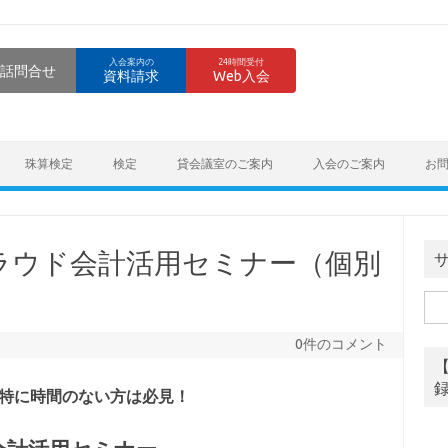
入会案内の
24時間受付
話問合せ
資料請求
Web入会
珠算検定
検定
貸会議室のご案内
入会のご案内
お
ラウド会計活用セミナー（個別
検
索:
0件のコメント
特に時間のない方は必見！