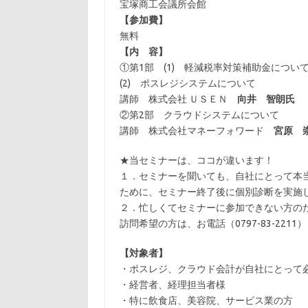
宝塚商工会議所会館
【参加費】
無料
【内 容】
①第1部 (1) 軽減税率対策補助金につい
(2) ポスレジシステムについて
講師 株式会社 ＵＳＥＮ
向井 智朗氏
②第2部 クラウドシステムについて
講師 株式会社マネーフォワード
宮原 
★当セミナーは、ココが違います！
１．セミナーを聞いても、自社にとって本
ために、セミナー終了後に個別診断を実施
２．忙しくてセミナーに参加できない方の
訪問希望の方は、お電話（0797-83-22
【対象者】
・ポスレジ、クラウド会計が自社にとって
・経営者、経理担当者様
・特に飲食店、美容院、サービス業の方