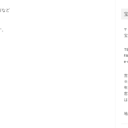
方など
す。
〒
宝
T
F
e-
営
※
年
窓
は
地