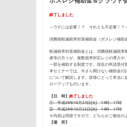
ポスレジ補助金＆クラウド
終了しました
～ウチには必要！？ それとも不必要！？
消費税軽減税率対策補助金（ポスレジ補助金
軽減税率対策補助金とは、消費税軽減税率
者等の方々が、複数税率対応レジの導入や
一部を補助する制度です。現在の申請受付
本セミナーでは、今さら聞けない補助金の
について解説します。皆様にとって本当に
ローアップも行います。
【日 時】
終了しました
① 平成29年10月24日(火) 14時～17時
② 平成29年10月25日(水) 14時～17時
※内容は同様ですので、どちらかご都合の
【場 所】