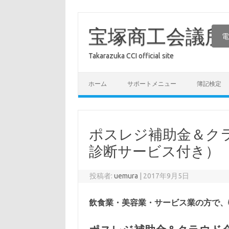
コ
ン
テ
宝塚商工会議所
電
ン
ツ
へ
Takarazuka CCI official site
ス
キ
ッ
プ
ホーム
サポートメニュー
簿記検定
ポスレジ補助金＆ク
診断サービス付き）
投稿者:
uemura
|
2017年9月5日
飲食業・美容業・サービス業の方で、