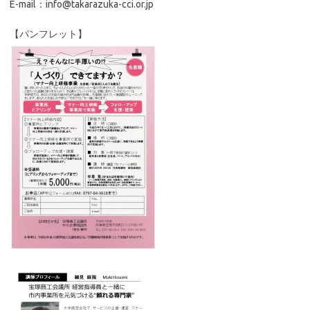
E-mail：info@takarazuka-cci.or.jp
【パンフレット】