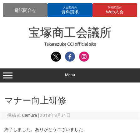
入会案内の
24時間受付
電話問合せ
資料請求
Web入会
コ
ン
宝塚商工会議所
テ
ン
ツ
へ
Takarazuka CCI official site
ス
キ
ッ
プ
Menu
マナー向上研修
投稿者:
uemura
|
2018年8月31日
終了しました。ありがとうございました。