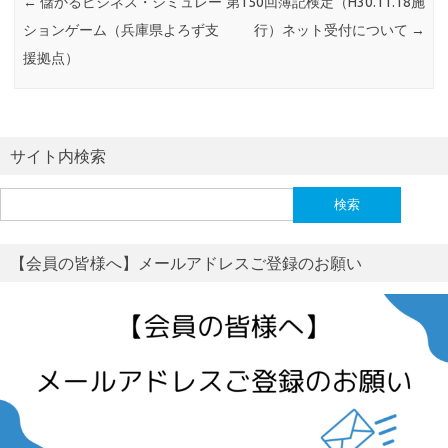
←
儲かるビジネス・シミュレー
第150回簿記検定（H30.11.18施
ションゲーム（兵庫県よろず支
行）ネット受付について
→
援拠点）
サイト内検索
検
索:
【会員の皆様へ】メールアドレスご登録のお願い