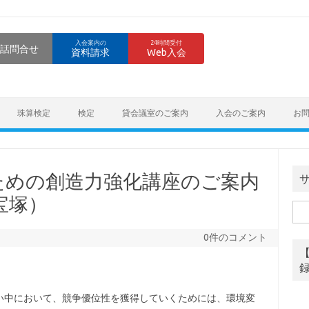
入会案内の
24時間受付
話問合せ
資料請求
Web入会
珠算検定
検定
貸会議室のご案内
入会のご案内
お
ための創造力強化講座のご案内
宝塚）
検
索:
0件のコメント
い中において、競争優位性を獲得していくためには、環境変