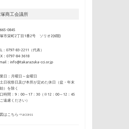
宝塚商工会議所
665-0845
塚市栄町2丁目1番2号 ソリオ2(6階)
EL：0797-83-2211（代表）
AX：0797-84-3618
mail：info@takarazuka-cci.or.jp
業日：月曜日～金曜日
土日祝祭日及び本所が定めた休日（盆・年末
始）を除く
口時間：9：00～17：30（※12：00～12：45
ご遠慮ください）
図はこちら⇒
access