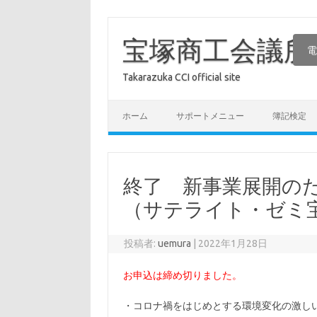
コ
ン
テ
宝塚商工会議所
電
ン
ツ
へ
Takarazuka CCI official site
ス
キ
ッ
プ
ホーム
サポートメニュー
簿記検定
終了 新事業展開の
（サテライト・ゼミ
投稿者:
uemura
|
2022年1月28日
お申込は締め切りました。
・コロナ禍をはじめとする環境変化の激し