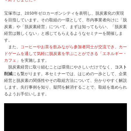
宝塚市は、2050年ゼロカーボンシティを表明し、脱炭素化の実現
を目指しています。その取組の一環として、市内事業者向けに「脱
炭素」や「脱炭素経営」について、まずは知ってもらい、「脱炭素
経営は難しくない」と感じてもらえるようなセミナーを開催しま
す。
また、
コーヒーやお茶を飲みながら参加者同士が交流でき、カー
ドゲームを通して気軽に脱炭素を学ぶことができる「エネルギー・
カフェ」
を実施します。
脱炭素経営に取り組むことは環境にやさしいだけでなく、
コスト
削減
にも繋がります。本セミナーでは、はじめの一歩として、企業
経営と脱炭素の関係性やその取組方法について、分かりやすく解説
します。先行事例を知り、疑問を解消することで、取組を進められ
るようお手伝いします。