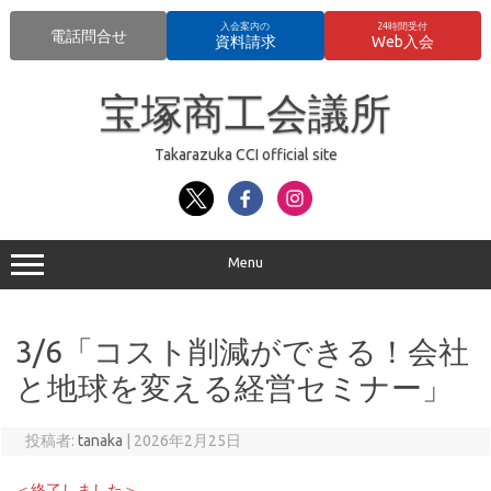
入会案内の
24時間受付
電話問合せ
資料請求
Web入会
コ
ン
宝塚商工会議所
テ
ン
ツ
へ
Takarazuka CCI official site
ス
キ
ッ
プ
Menu
3/6「コスト削減ができる！会社
と地球を変える経営セミナー」
投稿者:
tanaka
|
2026年2月25日
＜終了しました＞