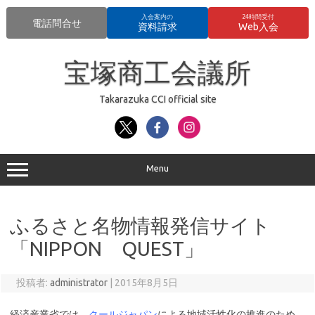
入会案内の
24時間受付
電話問合せ
資料請求
Web入会
コ
ン
宝塚商工会議所
テ
ン
ツ
へ
Takarazuka CCI official site
ス
キ
ッ
プ
Menu
ふるさと名物情報発信サイト
「NIPPON QUEST」
投稿者:
administrator
|
2015年8月5日
経済産業省では、
クールジャパン
による地域活性化の推進のため、