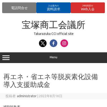
入会案内の
24時間受付
電話問合せ
資料請求
Web入会
コ
ン
宝塚商工会議所
テ
ン
ツ
へ
Takarazuka CCI official site
ス
キ
ッ
プ
Menu
再エネ・省エネ等脱炭素化設備
導入支援助成金
投稿者:
administrator
|
2022年8月16日
補助対象者