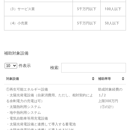
（3）サービス業
5千万円以下
100人以下
（4）小売業
5千万円以下
50人以下
補助対象設備
件表示
検索:
対象設備
補助率等
①再生可能エネルギー設備
助成対象経費の
・太陽光発電設備（自家消費用。ただし、相対契約によ
１/２
る余剰電力の売電は可）
上限300万円
・太陽熱利用システム
（①の計）
・地中熱利用システム
・電気自動車等用充電設備
・太陽光発電設備と連携して導入する蓄電池
・太陽光発電設備と連携して導入するV２H