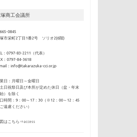
宝塚商工会議所
665-0845
塚市栄町2丁目1番2号 ソリオ2(6階)
EL：0797-83-2211（代表）
AX：0797-84-3618
mail：info@takarazuka-cci.or.jp
業日：月曜日～金曜日
土日祝祭日及び本所が定めた休日（盆・年末
始）を除く
口時間：9：00～17：30（※12：00～12：45
ご遠慮ください）
図はこちら⇒
access