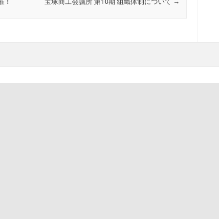
催！
宝塚商工会議所 第10期 組織体制について
→