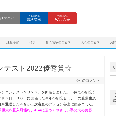
入会案内の
24時間受付
話問合せ
資料請求
Web入会
珠算検定
検定
貸会議室のご案内
入会のご案内
お
テスト2022優秀賞☆
検
0件のコメント
索:
ランコンテスト２０２２」を開催しました。市内での創業予
７月２日、３０日に開催した今年の創業セミナーの受講生及
査を通過した４名が二次審査のプレゼン審査に臨みました。
問題犬を受入可能な、ABAに基づくやさしい手の犬の美容