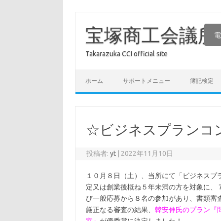
コ
ン
テ
宝塚商工会議所
電
ン
ツ
へ
Takarazuka CCI official site
ス
キ
ッ
プ
ホーム
サポートメニュー
簿記検定
☆ビジネスプランコン
投稿者:
yt
|
2022年11月10日
１０月８日（土）、当所にて「ビジネスプ
定又は創業後概ね５年未満の方を対象に、
び一般応募から８名の参加があり、書類審
厳正なる審査の結果、
韓安伸氏のプラン『