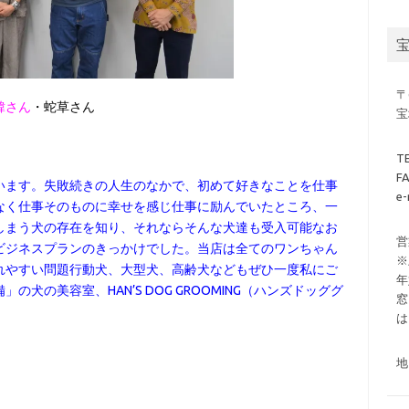
〒
韓さん
・蛇草さん
宝
T
F
ます。失敗続きの人生のなかで、初めて好きなことを仕事
e-
なく仕事そのものに幸せを感じ仕事に励んでいたところ、一
しまう犬の存在を知り、それならそんな犬達も受入可能なお
営
ビジネスプランのきっかけでした。当店は全てのワンちゃん
※
れやすい問題行動犬、大型犬、高齢犬などもぜひ一度私にご
年
犬の美容室、HAN’S DOG GROOMING（ハンズドッググ
窓
は
地