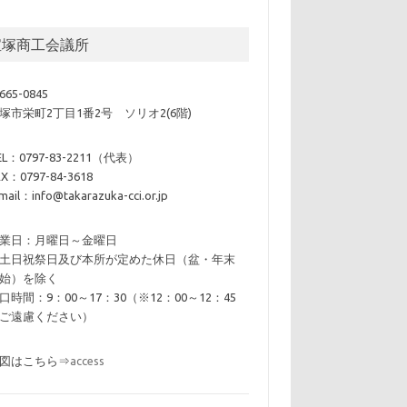
宝塚商工会議所
665-0845
塚市栄町2丁目1番2号 ソリオ2(6階)
EL：0797-83-2211（代表）
AX：0797-84-3618
mail：info@takarazuka-cci.or.jp
業日：月曜日～金曜日
土日祝祭日及び本所が定めた休日（盆・年末
始）を除く
口時間：9：00～17：30（※12：00～12：45
ご遠慮ください）
図はこちら⇒
access