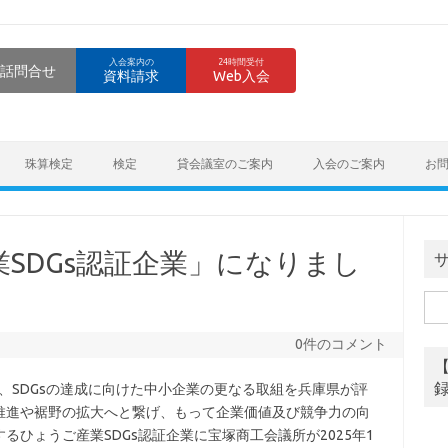
入会案内の
24時間受付
話問合せ
資料請求
Web入会
珠算検定
検定
貸会議室のご案内
入会のご案内
お
SDGs認証企業」になりまし
検
索:
0件のコメント
、SDGsの達成に向けた中小企業の更なる取組を兵庫県が評
推進や裾野の拡大へと繋げ、もって企業価値及び競争力の向
ひょうご産業SDGs認証企業に宝塚商工会議所が2025年1