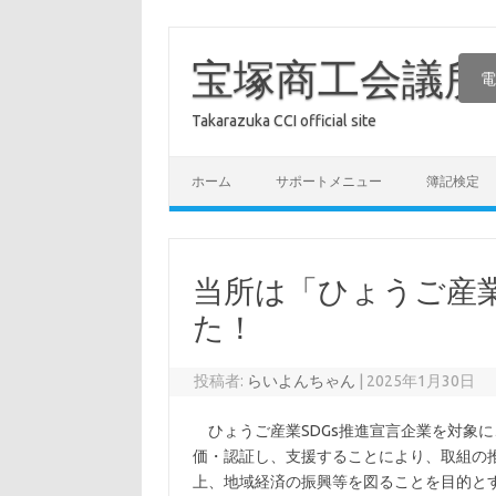
コ
ン
テ
宝塚商工会議所
電
ン
ツ
へ
Takarazuka CCI official site
ス
キ
ッ
プ
ホーム
サポートメニュー
簿記検定
当所は「ひょうご産業
た！
投稿者:
らいよんちゃん
|
2025年1月30日
ひょうご産業SDGs推進宣言企業を対象に
価・認証し、支援することにより、取組の
上、地域経済の振興等を図ることを目的とする