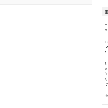
〒
宝
T
F
e-
営
※
年
窓
は
地