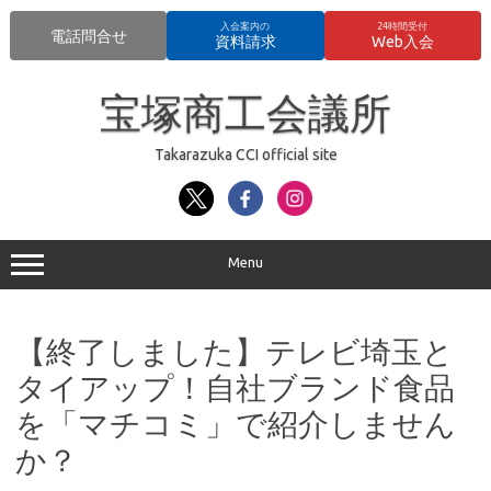
入会案内の
24時間受付
電話問合せ
資料請求
Web入会
コ
ン
宝塚商工会議所
テ
ン
ツ
へ
Takarazuka CCI official site
ス
キ
ッ
プ
Menu
【終了しました】テレビ埼玉と
タイアップ！自社ブランド食品
を「マチコミ」で紹介しません
か？