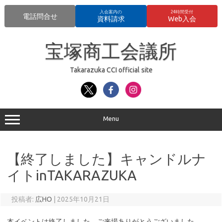
入会案内の
24時間受付
電話問合せ
資料請求
Web入会
コ
ン
宝塚商工会議所
テ
ン
ツ
へ
Takarazuka CCI official site
ス
キ
ッ
プ
Menu
【終了しました】キャンドルナ
イトinTAKARAZUKA
投稿者:
広HO
|
2025年10月21日
本イベントは終了しました。ご来場ありがとうございました。