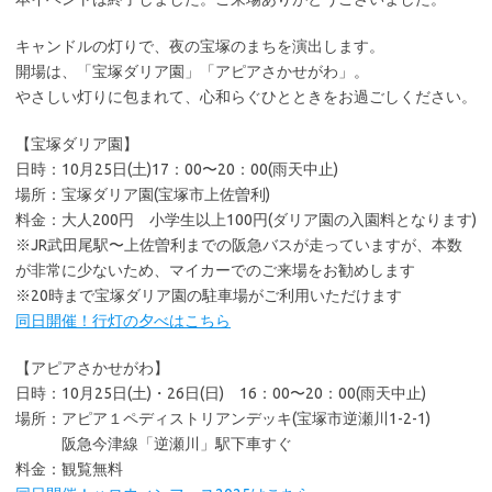
キャンドルの灯りで、夜の宝塚のまちを演出します。
開場は、「宝塚ダリア園」「アピアさかせがわ」。
やさしい灯りに包まれて、心和らぐひとときをお過ごしください。
【宝塚ダリア園】
日時：10月25日(土)17：00〜20：00(雨天中止)
場所：宝塚ダリア園(宝塚市上佐曽利)
料金：大人200円 小学生以上100円(ダリア園の入園料となります)
※JR武田尾駅〜上佐曽利までの阪急バスが走っていますが、本数
が非常に少ないため、マイカーでのご来場をお勧めします
※20時まで宝塚ダリア園の駐車場がご利用いただけます
同日開催！行灯の夕べはこちら
【アピアさかせがわ】
日時：10月25日(土)・26日(日) 16：00〜20：00(雨天中止)
場所：アピア１ペディストリアンデッキ(宝塚市逆瀬川1-2-1)
阪急今津線「逆瀬川」駅下車すぐ
料金：観覧無料