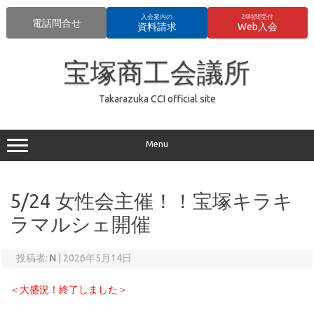
入会案内の
24時間受付
電話問合せ
資料請求
Web入会
コ
ン
宝塚商工会議所
テ
ン
ツ
へ
Takarazuka CCI official site
ス
キ
ッ
プ
Menu
5/24 女性会主催！！宝塚キラキ
ラマルシェ開催
投稿者:
N
|
2026年5月14日
＜大盛況！終了しました＞