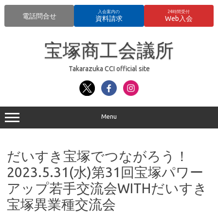
入会案内の
24時間受付
電話問合せ
資料請求
Web入会
コ
ン
宝塚商工会議所
テ
ン
ツ
へ
Takarazuka CCI official site
ス
キ
ッ
プ
Menu
だいすき宝塚でつながろう！
2023.5.31(水)第31回宝塚パワー
アップ若手交流会WITHだいすき
宝塚異業種交流会