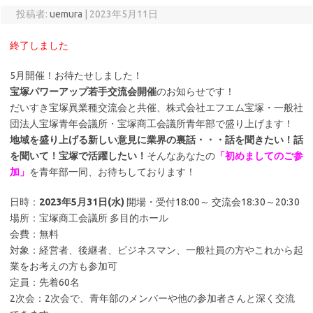
投稿者:
uemura
|
2023年5月11日
終了しました
5月開催！お待たせしました！
宝塚パワーアップ若手交流会開催
のお知らせです！
だいすき宝塚異業種交流会と共催、株式会社エフエム宝塚・一般社
団法人宝塚青年会議所・宝塚商工会議所青年部で盛り上げます！
地域を盛り上げる新しい意見に業界の裏話・・・話を聞きたい！話
を聞いて！宝塚で活躍したい！
そんなあなたの
「初めましてのご参
加」
を青年部一同、お待ちしております！
日時：
2023年5月31日(水)
開場・受付18:00～ 交流会18:30～20:30
場所：宝塚商工会議所 多目的ホール
会費：無料
対象：経営者、後継者、ビジネスマン、一般社員の方やこれから起
業をお考えの方も参加可
定員：先着60名
2次会：2次会で、青年部のメンバーや他の参加者さんと深く交流