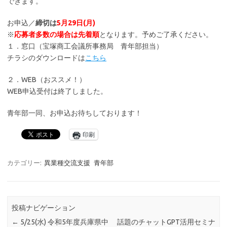
できます。
お申込／
締切は
5月29日(月)
※
応募者多数の場合は先着順
となります。予めご了承ください。
１．窓口（宝塚商工会議所事務局 青年部担当）
チラシのダウンロードは
こちら
２．WEB（おススメ！）
WEB申込受付は終了しました。
青年部一同、お申込お待ちしております！
印刷
カテゴリー:
異業種交流支援
青年部
投稿ナビゲーション
←
5/25(水) 令和5年度兵庫県中
話題のチャットGPT活用セミナ